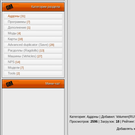
Категории раздела
Аддоны
[31]
Программы
[7]
Дополнение
[1]
Моды
[4]
Карты
[16]
Advanced duplicator (Save)
[26]
Рагдоллы (Ragdolls)
[13]
Машины (Vehicles)
[27]
NPS
[14]
Модели
[7]
Tools
[2]
Мини-чат
Категория
:
Аддоны
|
Добавил
:
Volumen{RU
Просмотров
:
2596
|
Загрузок
:
18
|
Рейтинг
Добавлять 