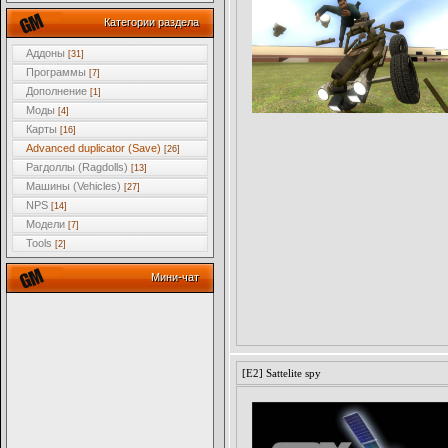
Категории раздела
Аддоны
[31]
Программы
[7]
Дополнение
[1]
Моды
[4]
Карты
[16]
Advanced duplicator (Save)
[26]
Рагдоллы (Ragdolls)
[13]
Машины (Vehicles)
[27]
NPS
[14]
Модели
[7]
Tools
[2]
Мини-чат
[E2] Sattelite spy