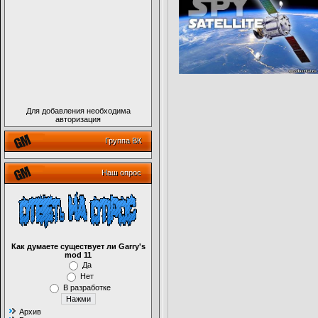
Для добавления необходима
авторизация
Группа ВК
Наш опрос
Как думаете существует ли Garry's
mod 11
Да
Нет
В разработке
Архив