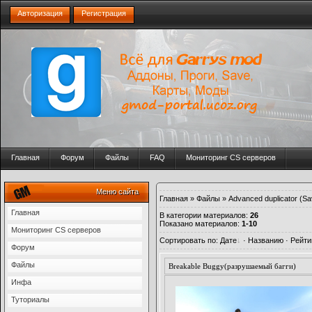
Авторизация
Регистрация
Главная
Форум
Файлы
FAQ
Мониторинг CS серверов
Меню сайта
Главная
»
Файлы
» Advanced duplicator (Sa
Главная
В категории материалов
:
26
Показано материалов
:
1-10
Мониторинг CS серверов
Сортировать по
:
Дате
·
Названию
·
Рейти
Форум
Файлы
Breakable Buggy(разрушаемый багги)
Инфа
Туториалы