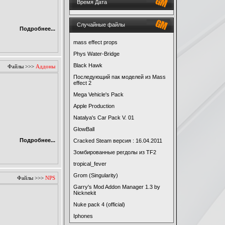
Время Дата
Случайные файлы
Подробнее...
mass effect props
Phys Water-Bridge
Black Hawk
Файлы
>>>
Аддоны
Последующий пак моделей из Mass
effect 2
Mega Vehicle's Pack
Apple Production
Natalya's Car Pack V. 01
GlowBall
Подробнее...
Cracked Steam версия : 16.04.2011
Зомбированные регдолы из TF2
tropical_fever
Grom (Singularity)
Файлы
>>>
NPS
Garry's Mod Addon Manager 1.3 by
Nicknekit
Nuke pack 4 (official)
Iphones