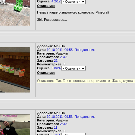
Оценка:
4.2/12
Описание:
Непись нашего знакомого крипера из Minecraft
ЗЫ: Pssssssssss...
Добавил:
МаХНо
Дата:
10.10.2011, 09:55, Понедельник
Категория:
Аддоны
Просмотров:
2343
Загрузок:
21
Комментариев:
0
Оценка:
3.8/24
Описание:
Описание: Тик-Так в полном ассортименте. Жаль, скуша
Добавил:
МаХНо
Дата:
10.10.2011, 09:53, Понедельник
Категория:
Аддоны
Просмотров:
2518
Загрузок:
11
Комментариев:
0
Оценка:
3.1/14