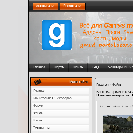
Авторизация
Регистрация
Главная
Форум
Файлы
FAQ
Мониторинг CS 
Меню сайта
Главная
»
Файлы
Главная
Всего материалов в кат
Показано материалов
:
Мониторинг CS серверов
Форум
Gm_mountainDrive_v3
Файлы
Инфа
Туториалы