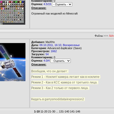
Комментариев:
0
Оценка:
4.5/15
Описание:
Огромный пак моделей из Minecraft
Файлы
>>>
Adva
Добавил:
МаХНо
Дата:
09.10.2011, 16:10, Воскресенье
Категория:
Advanced duplicator (Save)
Просмотров:
1662
Загрузок:
54
Комментариев:
0
Оценка:
4.0/4
Описание:
Вообщем, что он делает:
Режим 1 - Ноклип! камера летает как в ноклипе
Режим 2 - Как в КСС камера от третьего лица.
Режим 3 - Как 2 только от первого лица.
Кидать в garrysmod/data/expression2
1-10
11-20
21-30
...
131-140
141-146