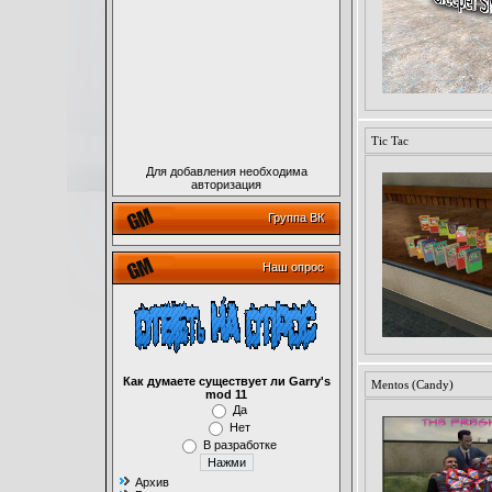
Tic Tac
Для добавления необходима
авторизация
Группа ВК
Наш опрос
Как думаете существует ли Garry's
Mentos (Candy)
mod 11
Да
Нет
В разработке
Архив