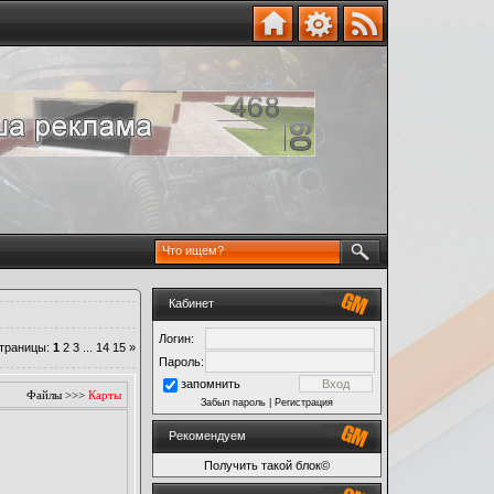
Кабинет
Логин:
траницы
:
1
2
3
...
14
15
»
Пароль:
запомнить
Файлы
>>>
Карты
Забыл пароль
|
Регистрация
Рекомендуем
Получить такой блок©