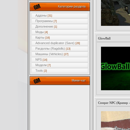
Категории раздела
Аддоны
[31]
Программы
[7]
Дополнение
[1]
Моды
[4]
Карты
[16]
GlowBall
Advanced duplicator (Save)
[26]
Рагдоллы (Ragdolls)
[13]
Машины (Vehicles)
[27]
NPS
[14]
Модели
[7]
Tools
[2]
Мини-чат
Creeper NPC (Крипер 