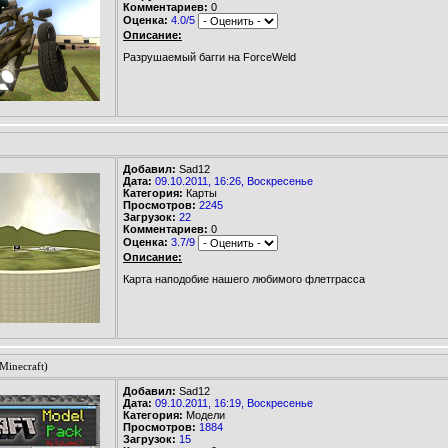
Комментариев:
0
Оценка:
4.0/5
Описание:
Разрушаемый багги на ForceWeld
Добавил:
Sad12
Дата:
09.10.2011, 16:26, Воскресенье
Категория:
Карты
Просмотров:
2245
Загрузок:
22
Комментариев:
0
Оценка:
3.7/9
Описание:
Карта наподобие нашего любимого флетграсса
Minecraft)
Добавил:
Sad12
Дата:
09.10.2011, 16:19, Воскресенье
Категория:
Модели
Просмотров:
1884
Загрузок:
15