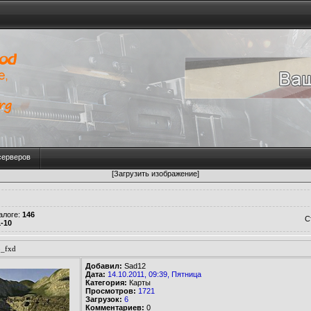
серверов
[Загрузить изображение]
алоге
:
146
С
1-10
_fxd
Добавил:
Sad12
Дата:
14.10.2011, 09:39, Пятница
Категория:
Карты
Просмотров:
1721
Загрузок:
6
Комментариев:
0