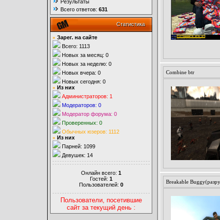
Результаты
Всего ответов:
631
Статистика
»
Зарег. на сайте
Всего: 1113
Новых за месяц: 0
Новых за неделю: 0
Combine btr
Новых вчера: 0
Новых сегодня: 0
»
Из них
Администраторов: 1
Модераторов: 0
Модератор форума: 0
Проверенных: 0
Обычных юзеров: 1112
»
Из них
Парней: 1099
Девушек: 14
Онлайн всего:
1
Гостей:
1
Breakable Buggy(разр
Пользователей:
0
Пользователи, посетившие
сайт за текущий день :