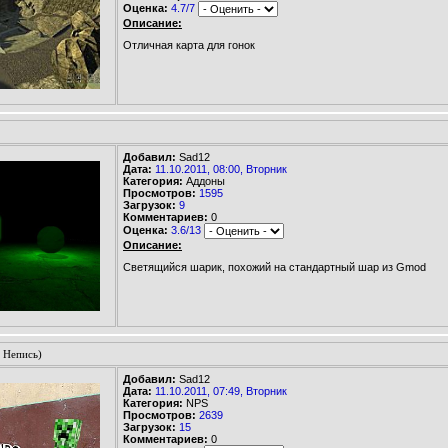
Оценка:
4.7/7
Описание:
Отличная карта для гонок
Добавил:
Sad12
Дата:
11.10.2011, 08:00, Вторник
Категория:
Аддоны
Просмотров:
1595
Загрузок:
9
Комментариев:
0
Оценка:
3.6/13
Описание:
Светящийся шарик, похожий на стандартный шар из Gmod
- Непись)
Добавил:
Sad12
Дата:
11.10.2011, 07:49, Вторник
Категория:
NPS
Просмотров:
2639
Загрузок:
15
Комментариев:
0