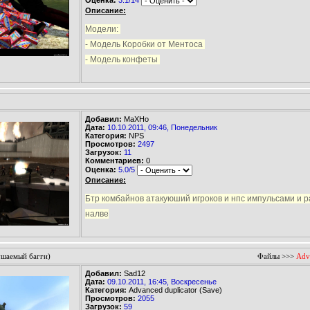
Описание:
Модели:
- Модель Коробки от Ментоса
- Модель конфеты
Добавил:
МаХНо
Дата:
10.10.2011, 09:46, Понедельник
Категория:
NPS
Просмотров:
2497
Загрузок:
11
Комментариев:
0
Оценка:
5.0/5
Описание:
Бтр комбайнов атакуюший игроков и нпс импульсами и р
налве
ушаемый багги)
Файлы
>>>
Adva
Добавил:
Sad12
Дата:
09.10.2011, 16:45, Воскресенье
Категория:
Advanced duplicator (Save)
Просмотров:
2055
Загрузок:
59