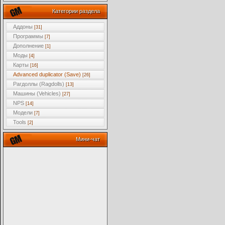
Категории раздела
Аддоны
[31]
Программы
[7]
Дополнение
[1]
Моды
[4]
Карты
[16]
Advanced duplicator (Save)
[26]
Рагдоллы (Ragdolls)
[13]
Машины (Vehicles)
[27]
NPS
[14]
Модели
[7]
Tools
[2]
Мини-чат