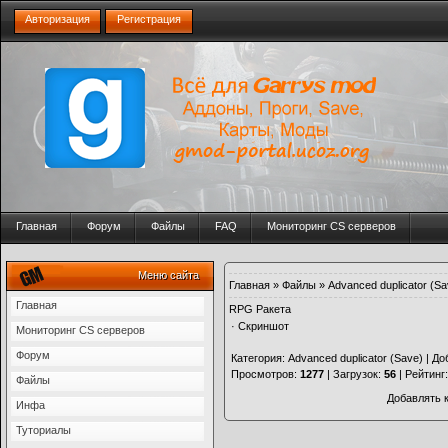
Авторизация
Регистрация
Главная
Форум
Файлы
FAQ
Мониторинг CS серверов
Меню сайта
Главная
»
Файлы
»
Advanced duplicator (Sa
Главная
RPG Ракета
·
Скриншот
Мониторинг CS серверов
Форум
Категория
:
Advanced duplicator (Save)
|
До
Просмотров
:
1277
|
Загрузок
:
56
|
Рейтинг
Файлы
Добавлять 
Инфа
Туториалы