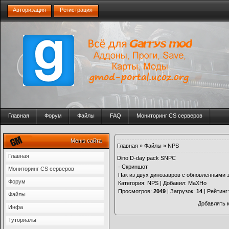
Авторизация
Регистрация
Главная
Форум
Файлы
FAQ
Мониторинг CS серверов
Меню сайта
Главная
»
Файлы
»
NPS
Главная
Dino D-day pack SNPC
·
Скриншот
Мониторинг CS серверов
Пак из двух динозавров с обновленными з
Форум
Категория
:
NPS
|
Добавил
:
МаХНо
Просмотров
:
2049
|
Загрузок
:
14
|
Рейтинг
Файлы
Добавлять 
Инфа
Туториалы