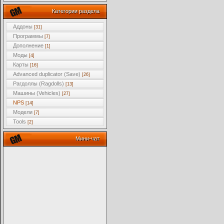
Категории раздела
Аддоны
[31]
Программы
[7]
Дополнение
[1]
Моды
[4]
Карты
[16]
Advanced duplicator (Save)
[26]
Рагдоллы (Ragdolls)
[13]
Машины (Vehicles)
[27]
NPS
[14]
Модели
[7]
Tools
[2]
Мини-чат