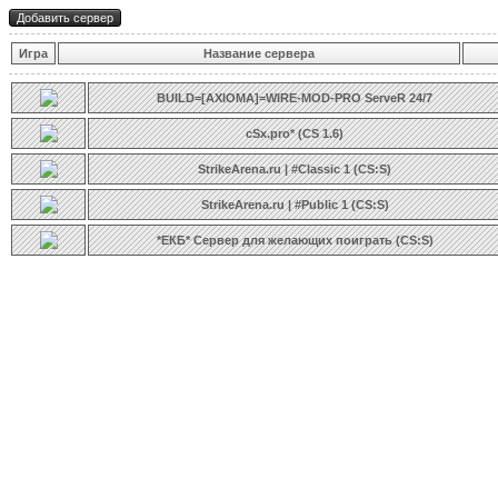
Игра
Название сервера
BUILD=[AXIOMA]=WIRE-MOD-PRO ServeR 24/7
cSx.pro* (CS 1.6)
StrikeArena.ru | #Classic 1 (CS:S)
StrikeArena.ru | #Public 1 (CS:S)
*ЕКБ* Сервер для желающих поиграть (CS:S)