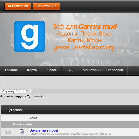
Авторизация
Регистрация
Главная
Форум
Файлы
FAQ
Мониторинг CS серверов
1
Страница
1
из
1
Форум
»
Форум
»
Туториалы
Туториалы
Тема
Важные темы
Заказы на туторы
нашли тутор но не поняли его кидайте сюда ссылку объясню