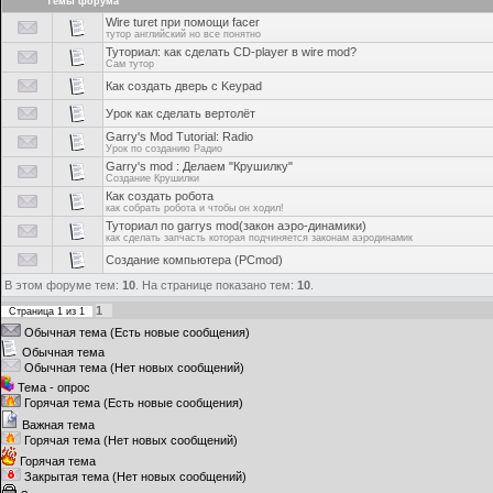
Темы форума
Wire turet при помощи facer
тутор английский но все понятно
Туториал: как сделать CD-player в wire mod?
Сам тутор
Как создать дверь с Keypad
Урок как сделать вертолёт
Garry's Mod Tutorial: Radio
Урок по созданию Радио
Garry's mod : Делаем "Крушилку"
Создание Крушилки
Как создать робота
как собрать робота и чтобы он ходил!
Туториал по garrys mod(закон аэро-динамики)
как сделать запчасть которая подчиняется законам аэродинамик
Создание компьютера (PCmod)
В этом форуме тем:
10
. На странице показано тем:
10
.
1
Страница
1
из
1
Обычная тема (Есть новые сообщения)
Обычная тема
Обычная тема (Нет новых сообщений)
Тема - опрос
Горячая тема (Есть новые сообщения)
Важная тема
Горячая тема (Нет новых сообщений)
Горячая тема
Закрытая тема (Нет новых сообщений)