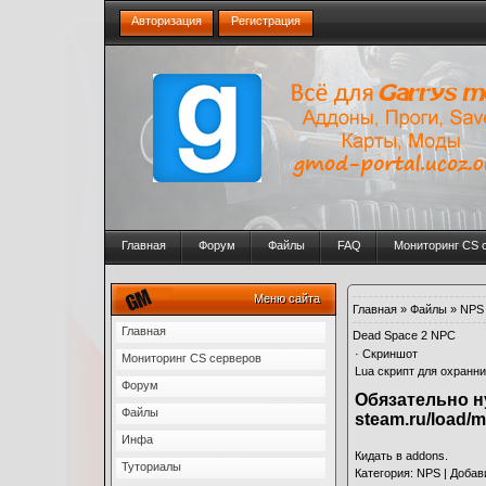
Авторизация
Регистрация
Главная
Форум
Файлы
FAQ
Мониторинг CS 
Меню сайта
Главная
»
Файлы
»
NPS
Главная
Dead Space 2 NPC
·
Скриншот
Мониторинг CS серверов
Lua скрипт для охранни
Форум
Обязательно нуж
Файлы
steam.ru/load/
Инфа
Кидать в addons.
Туториалы
Категория
:
NPS
|
Добав