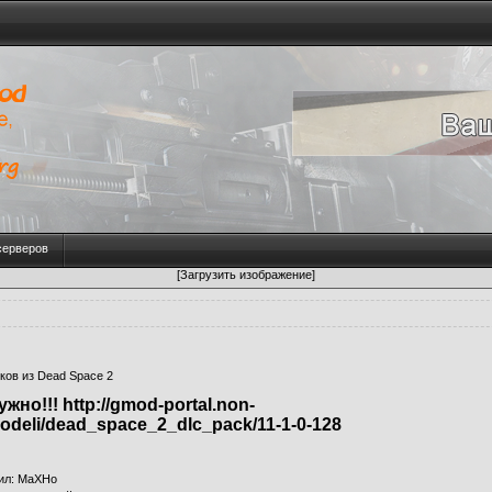
серверов
[Загрузить изображение]
ков из Dead Space 2
но!!! http://gmod-portal.non-
modeli/dead_space_2_dlc_pack/11-1-0-128
ил
:
МаХНо