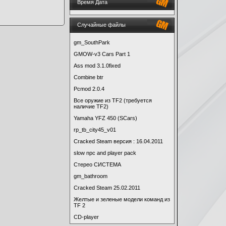
Время Дата
Случайные файлы
gm_SouthPark
GMOW-v3 Cars Part 1
Ass mod 3.1.0fixed
Combine btr
Pcmod 2.0.4
Все оружие из TF2 (требуется
наличие TF2)
Yamaha YFZ 450 (SCars)
rp_tb_city45_v01
Cracked Steam версия : 16.04.2011
slow npc and player pack
Стерео СИСТЕМА
gm_bathroom
Cracked Steam 25.02.2011
Желтые и зеленые модели команд из
TF 2
CD-player