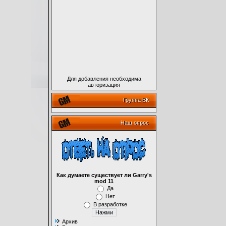
Для добавления необходима
авторизация
Группа ВК
Наш опрос
Как думаете существует ли Garry's
mod 11
Да
Нет
В разработке
Архив