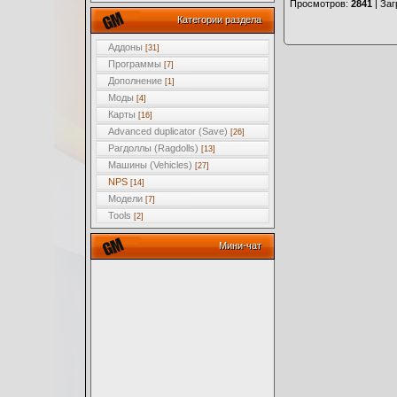
Просмотров
:
2841
|
Заг
Категории раздела
Аддоны
[31]
Программы
[7]
Дополнение
[1]
Моды
[4]
Карты
[16]
Advanced duplicator (Save)
[26]
Рагдоллы (Ragdolls)
[13]
Машины (Vehicles)
[27]
NPS
[14]
Модели
[7]
Tools
[2]
Мини-чат