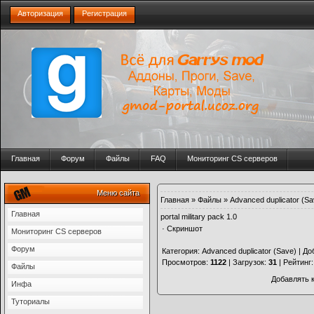
Авторизация
Регистрация
Главная
Форум
Файлы
FAQ
Мониторинг CS серверов
Меню сайта
Главная
»
Файлы
»
Advanced duplicator (Sa
Главная
portal military pack 1.0
·
Скриншот
Мониторинг CS серверов
Форум
Категория
:
Advanced duplicator (Save)
|
До
Просмотров
:
1122
|
Загрузок
:
31
|
Рейтинг
Файлы
Добавлять 
Инфа
Туториалы