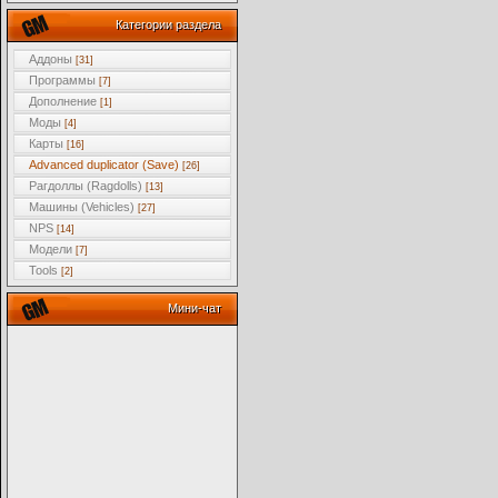
Категории раздела
Аддоны
[31]
Программы
[7]
Дополнение
[1]
Моды
[4]
Карты
[16]
Advanced duplicator (Save)
[26]
Рагдоллы (Ragdolls)
[13]
Машины (Vehicles)
[27]
NPS
[14]
Модели
[7]
Tools
[2]
Мини-чат