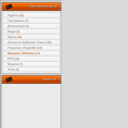
Категории раздела
Аддоны
[31]
Программы
[7]
Дополнение
[1]
Моды
[4]
Карты
[16]
Advanced duplicator (Save)
[26]
Рагдоллы (Ragdolls)
[13]
Машины (Vehicles)
[27]
NPS
[14]
Модели
[7]
Tools
[2]
Мини-чат