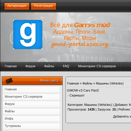
Авторизация
Регистрация
Главная
Форум
Файлы
FAQ
Мониторинг CS серверов
Меню сайта
Главная
»
Файлы
»
Машины (Vehicles)
Главная
GMOW-v3 Cars Part2
·
Скриншот
Мониторинг CS серверов
Форум
Категория
:
Машины (Vehicles)
|
Добавил
:
Просмотров
:
1435
|
Загрузок
:
15
|
Рейтинг
Файлы
Добавлять 
Инфа
Туториалы