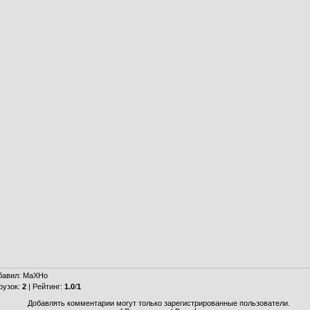
бавил
:
МаХНо
рузок
:
2
|
Рейтинг
:
1.0
/
1
Добавлять комментарии могут только зарегистрированные пользователи.