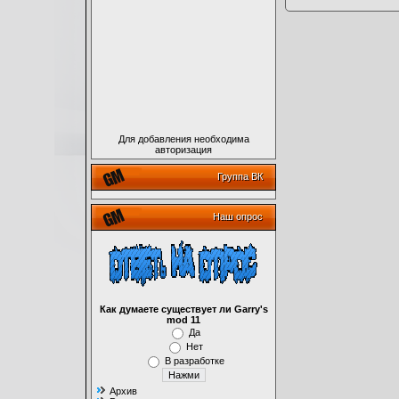
Для добавления необходима
авторизация
Группа ВК
Наш опрос
Как думаете существует ли Garry's
mod 11
Да
Нет
В разработке
Архив