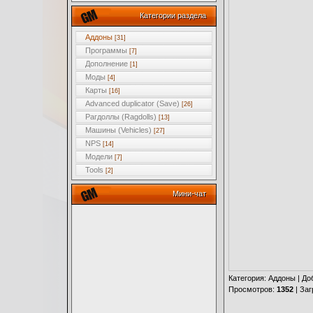
Категории раздела
Аддоны
[31]
Программы
[7]
Дополнение
[1]
Моды
[4]
Карты
[16]
Advanced duplicator (Save)
[26]
Рагдоллы (Ragdolls)
[13]
Машины (Vehicles)
[27]
NPS
[14]
Модели
[7]
Tools
[2]
Мини-чат
Категория
:
Аддоны
|
До
Просмотров
:
1352
|
Заг