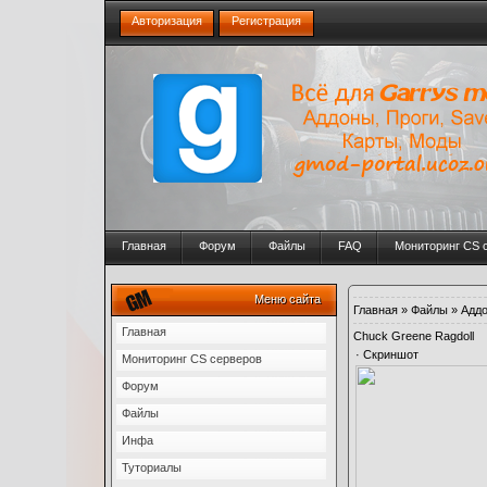
Авторизация
Регистрация
Главная
Форум
Файлы
FAQ
Мониторинг CS 
Меню сайта
Главная
»
Файлы
»
Адд
Главная
Chuck Greene Ragdoll
·
Скриншот
Мониторинг CS серверов
Форум
Файлы
Инфа
Туториалы