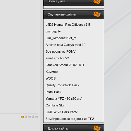
Время Дата
Случайные файлы
L4D2 Human Riot Officers v1.5
gm_bigcity
Gm_wireconstruct_rc
А вот и сам Garrys mod 10
Все пропы из FONV
small spy bot V2
Cracked Steam 25.02.2011
Хаммер
WDOS
Quality Rp Vehicle Pack
Pistol Pack
Yamaha YFZ 450 (SCars)
Combine Skin
GMOW-v3 Cars Part2
Зомбированные регдолы из TF2
Друзья сайта