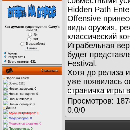
совместными уси
Hidden Path Enter
Offensive прине
виды оружия, ре
Как думаете существует ли Garry's
mod 11
классический кон
Да
Нет
Играбельная верс
В разработке
будет представл
Архив
Результаты
Festival.
Всего ответов:
631
Хотя до релиза и
Статистика
»
Зарег. на сайте
уже появилась 
Всего: 1113
страничка игры 
Новых за месяц: 0
Новых за неделю: 0
Просмотров
: 187
Новых вчера: 0
Новых сегодня: 0
0.0
/
0
»
Из них
Администраторов: 1
Модераторов: 0
Модератор форума: 0
Проверенных: 0