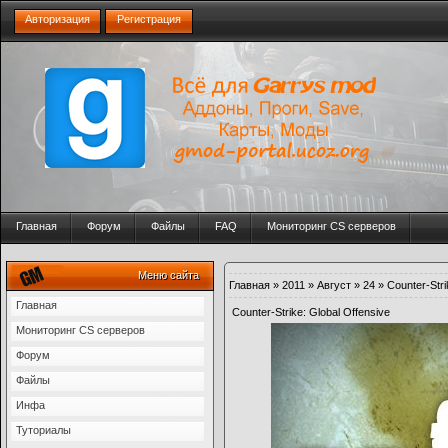
Авторизация
Регистрация
Главная
Форум
Файлы
FAQ
Мониторинг CS серверов
Меню сайта
Главная
»
2011
»
Август
»
24
» Counter-Stri
Главная
Counter-Strike: Global Offensive
Мониторинг CS серверов
Форум
Файлы
Инфа
Туториалы