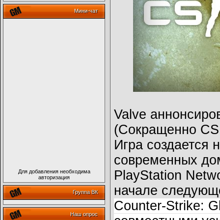
Мини-чат
Valve аннонсиров
(Сокращенно CS
Игра создается н
современных дом
PlayStation Netw
Для добавления необходима
авторизация
начале следующе
Группа ВК
Counter-Strike: G
Наш опрос