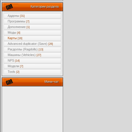
Категории раздела
Аддоны
[31]
Программы
[7]
Дополнение
[1]
Моды
[4]
Карты
[16]
Advanced duplicator (Save)
[26]
Рагдоллы (Ragdolls)
[13]
Машины (Vehicles)
[27]
NPS
[14]
Модели
[7]
Tools
[2]
Мини-чат