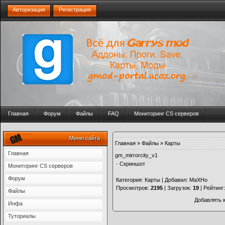
Авторизация
Регистрация
Главная
Форум
Файлы
FAQ
Мониторинг CS серверов
Меню сайта
Главная
»
Файлы
»
Карты
Главная
gm_mirrorcity_v1
·
Скриншот
Мониторинг CS серверов
Форум
Категория
:
Карты
|
Добавил
:
МаХНо
Просмотров
:
2195
|
Загрузок
:
19
|
Рейтинг
Файлы
Добавлять 
Инфа
Туториалы