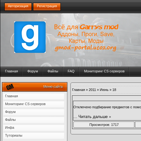
Авторизация
Регистрация
Главная
Форум
Файлы
FAQ
Мониторинг CS серверов
Меню сайта
Главная
»
2011
»
Июнь
»
18
Главная
Мониторинг CS серверов
Отключено подбирание предметов с помощ
Форум
...
Читать дальше »
Файлы
Просмотров: 1717
Инфа
Туториалы