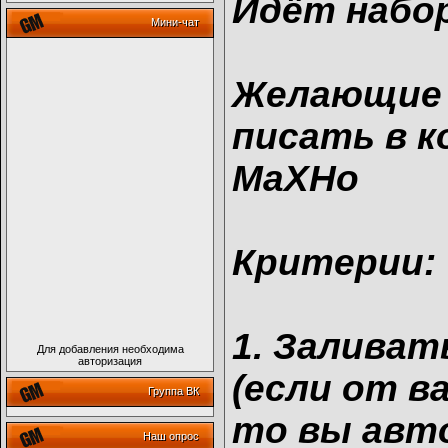
Идёт набор
Мини-чат
Желающие 
писать в 
MaXHo
Критерии:
1. Заливат
Для добавления необходима
авторизация
(если от в
Группа ВК
то вы авт
Наш опрос